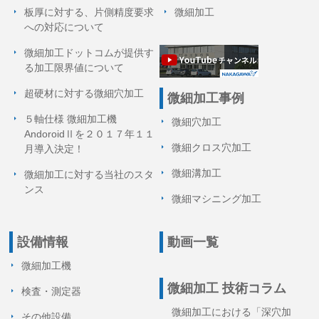
板厚に対する、片側精度要求
微細加工
への対応について
微細加工ドットコムが提供す
る加工限界値について
超硬材に対する微細穴加工
微細加工事例
５軸仕様 微細加工機
微細穴加工
AndoroidⅡを２０１７年１１
微細クロス穴加工
月導入決定！
微細溝加工
微細加工に対する当社のスタ
ンス
微細マシニング加工
設備情報
動画一覧
微細加工機
微細加工 技術コラム
検査・測定器
微細加工における「深穴加
その他設備