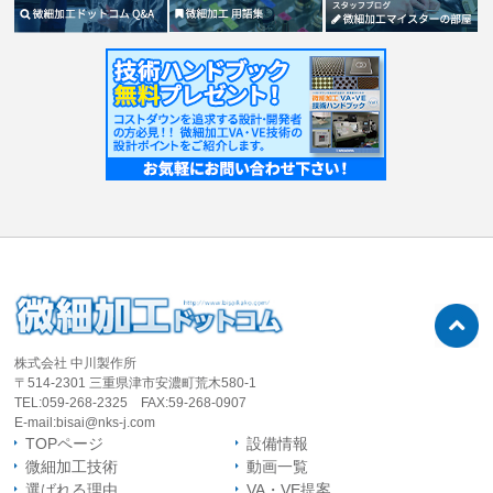
株式会社 中川製作所
〒514-2301 三重県津市安濃町荒木580-1
TEL:059-268-2325
FAX:59-268-0907
E-mail:bisai@nks-j.com
TOPページ
設備情報
微細加工技術
動画一覧
選ばれる理由
VA・VE提案