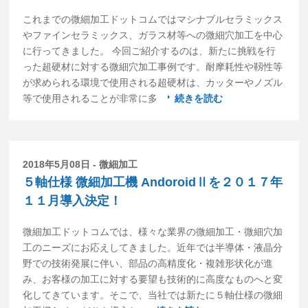
これまでの微細加工ドットコムではマシナブルセラミックス
やファインセラミックス、ガラス材等への微細穴加工を中心
に行ってきました。 今回ご紹介するのは、新たに挑戦を行
った超硬材に対する微細穴加工事例です。耐摩耗性や靱性等
が求められる環境で使用される超硬材は、カッターやノズル
等で使用されることが非常に多
続きを読む
2018年5月08日 - 微細加工
５軸仕様 微細加工機 AndoroidⅡを２０１７年
１１月導入決定！
微細加工ドットコムでは、様々な業界の微細加工・微細穴加
工のニーズにお応えしてきました。近年では半導体・液晶分
野での技術発展に伴い、部品の高精度化・複雑形状化が進
み、お客様の加工に対する要望も技術的に高度なものへと変
化してきています。そこで、当社では新たに５軸仕様の微細