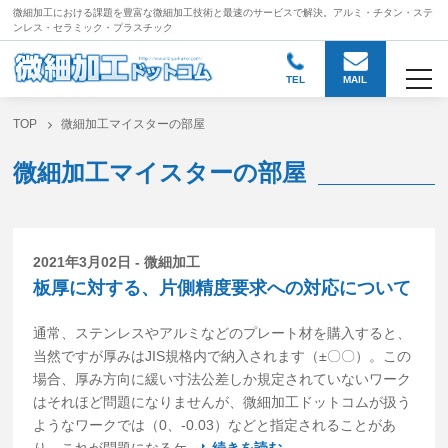
微細加工における課題を豊富な微細加工技術と
最速のサービスで解決。アルミ・チタン・ステ
ンレス・セラミック・プラスチック
togg
TEL
MAIL
TOP
微細加工マイスターの部屋
微細加工マイスターの部屋
2021年3月02日 - 微細加工
板厚に対する、片側精度要求への対応について
通常、ステンレスやアルミなどのプレート材を購入すると、
当然ですが厚みはJIS規格内で納入されます（±〇〇）。この
場合、厚み方向に緩い寸法公差しか規定されていないワーク
はそれほど問題になりませんが、微細加工ドットコムが扱う
ようなワークでは（0、-0.03）などと指定されることがあ