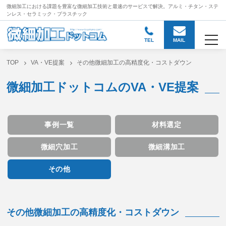
微細加工における課題を豊富な微細加工技術と
最速のサービスで解決。アルミ・チタン・ステ
ンレス・セラミック・プラスチック
togg
TEL
MAIL
TOP
VA・VE提案
その他微細加工の高精度化・コストダウン
微細加工ドットコムのVA・VE提案
事例一覧
材料選定
微細穴加工
微細溝加工
その他
その他微細加工の高精度化・コストダウン