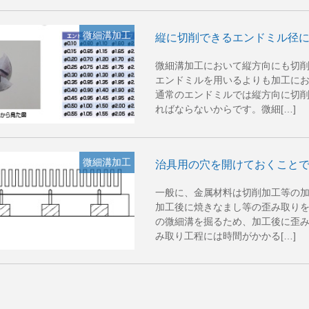
微細溝加工
縦に切削できるエンドミル径
微細溝加工において縦方向にも切
エンドミルを用いるよりも加工に
通常のエンドミルでは縦方向に切
ればならないからです。微細[…]
微細溝加工
治具用の穴を開けておくこと
一般に、金属材料は切削加工等の
加工後に焼きなまし等の歪み取り
の微細溝を掘るため、加工後に歪
み取り工程には時間がかかる[…]