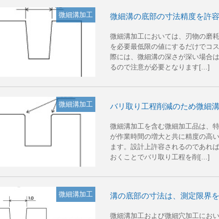
微細溝加工
微細溝の底部の寸法精度を許
微細溝加工においては、刃物の磨
を必要最低限の値にするだけでコ
際には、微細溝の深さが深い場合
るので注意が必要となります[…]
微細溝加工
バリ取り工程削減のため微細
微細溝加工を含む微細加工品は、
が作業時間の増大と共に精度の高
ます。設計上許容されるのであれ
おくことでバリ取り工程を削[…]
微細溝加工
溝の底部の寸法は、測定限界
微細溝加工および微細穴加工にお