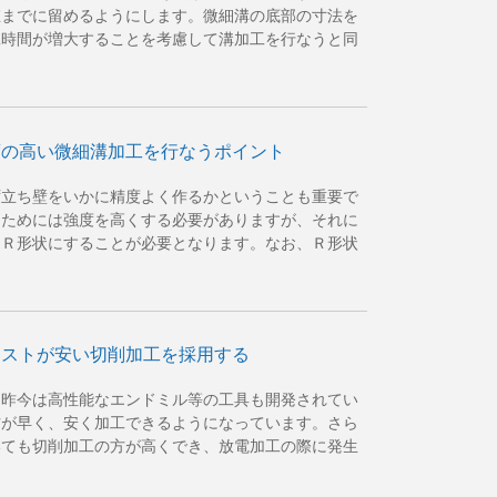
値までに留めるようにします。微細溝の底部の寸法を
工時間が増大することを考慮して溝加工を行なうと同
度の高い微細溝加工を行なうポイント
ず立ち壁をいかに精度よく作るかということも重要で
るためには強度を高くする必要がありますが、それに
くＲ形状にすることが必要となります。なお、Ｒ形状
コストが安い切削加工を採用する
、昨今は高性能なエンドミル等の工具も開発されてい
方が早く、安く加工できるようになっています。さら
いても切削加工の方が高くでき、放電加工の際に発生