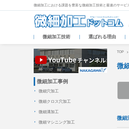
微細加工における課題を豊富な微細加工技術と
最速のサービ
微細加工技術
選ばれる理由
TOP
微
微細加工事例
微細穴加工
微細クロス穴加工
微細溝加工
微細
微細マシニング加工