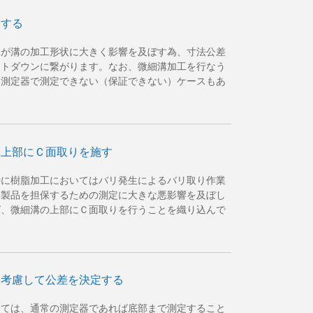
容する
耗が溝の加工形状に大きく影響を及ぼす為、寸法公差
ストダウンに繋がります。なお、微細溝加工を行なう
は測定器で測定できない（保証できない）ケースもあ
溝上部にＣ面取りを施す
特に樹脂加工においてはバリ発生によるバリ取り作業
い製品を担保するための測定に大きな悪影響を及ぼし
ば、微細溝の上部にＣ面取りを行うことを織り込んで
を考慮して公差を決定する
いては、通常の測定器であれば底部まで測定すること