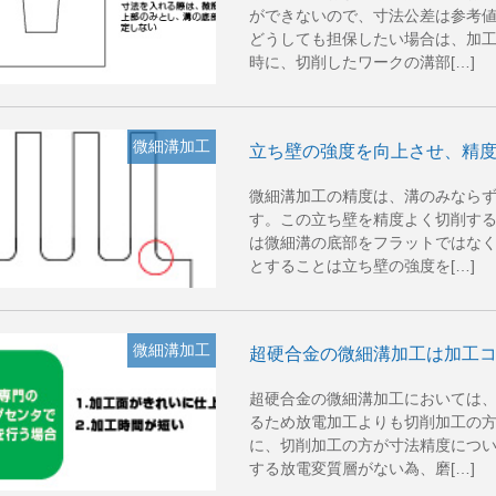
ができないので、寸法公差は参考
どうしても担保したい場合は、加
時に、切削したワークの溝部[…]
微細溝加工
立ち壁の強度を向上させ、精
微細溝加工の精度は、溝のみなら
す。この立ち壁を精度よく切削す
は微細溝の底部をフラットではな
とすることは立ち壁の強度を[…]
微細溝加工
超硬合金の微細溝加工は加工
超硬合金の微細溝加工においては
るため放電加工よりも切削加工の
に、切削加工の方が寸法精度につ
する放電変質層がない為、磨[…]