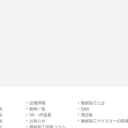
設備情報
微細加工とは
術
動画一覧
Q&A
由
VA・VE提案
用語集
例
お知らせ
微細加工マイスター
の部
ク
微細加工技術コラム