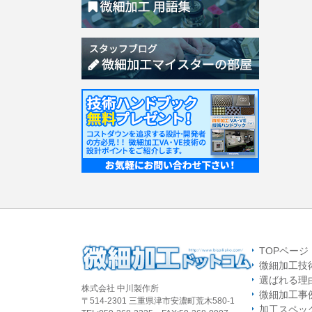
TOPページ
微細加工技
選ばれる理
株式会社 中川製作所
微細加工事
〒514-2301 三重県津市安濃町荒木580-1
加工スペッ