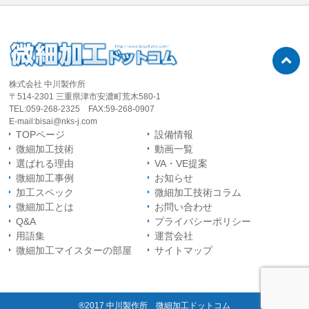
株式会社 中川製作所
〒514-2301 三重県津市安濃町荒木580-1
TEL:059-268-2325
FAX:59-268-0907
E-mail:bisai@nks-j.com
TOPページ
設備情報
微細加工技術
動画一覧
選ばれる理由
VA・VE提案
微細加工事例
お知らせ
加工スペック
微細加工技術コラム
微細加工とは
お問い合わせ
Q&A
プライバシーポリシー
用語集
運営会社
微細加工マイスター
の部屋
サイトマップ
®2017 中川製作所 微細加工ドットコム