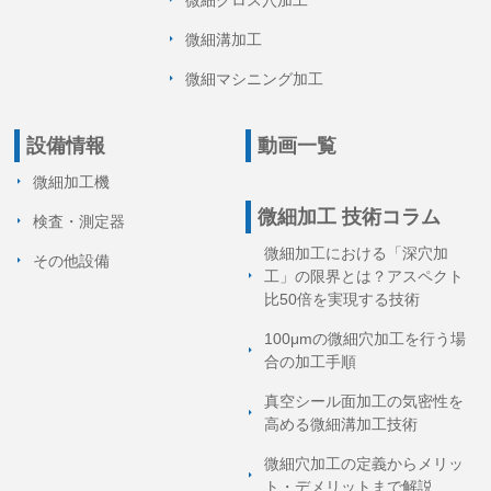
微細クロス穴加工
微細溝加工
微細マシニング加工
設備情報
動画一覧
微細加工機
微細加工 技術コラム
検査・測定器
微細加工における「深穴加
その他設備
工」の限界とは？アスペクト
比50倍を実現する技術
100μmの微細穴加工を行う場
合の加工手順
真空シール面加工の気密性を
高める微細溝加工技術
微細穴加工の定義からメリッ
ト・デメリットまで解説