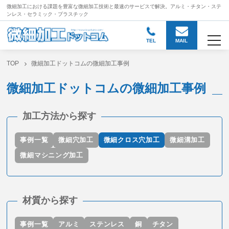
微細加工における課題を豊富な微細加工技術と
最速のサービスで解決。アルミ・チタン・ステ
ンレス・セラミック・プラスチック
togg
TEL
MAIL
TOP
微細加工ドットコムの微細加工事例
微細加工ドットコムの微細加工事例
加工方法から探す
事例一覧
微細穴加工
微細クロス穴加工
微細溝加工
微細マシニング加工
材質から探す
事例一覧
アルミ
ステンレス
銅
チタン