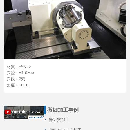
材質：チタン
穴径：φ1.0mm
穴数：2穴
角度：±0.01
微細加工事例
微細穴加工