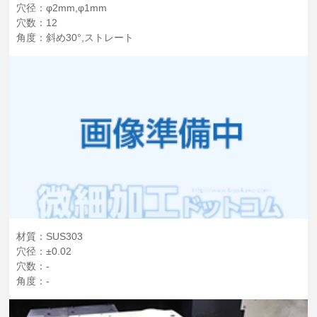
穴径：φ2mm,φ1mm
穴数：12
角度：斜め30°,ストレート
材質：SUS303
穴径：±0.02
穴数：-
角度：-