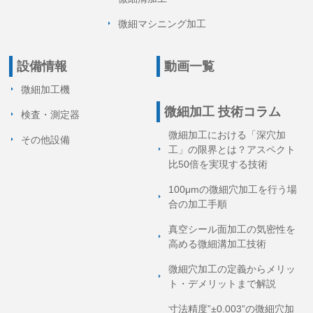
微細マシニング加工
設備情報
動画一覧
微細加工機
微細加工 技術コラム
検査・測定器
微細加工における「深穴加
その他設備
工」の限界とは？アスペクト
比50倍を実現する技術
100μmの微細穴加工を行う場
合の加工手順
真空シール面加工の気密性を
高める微細溝加工技術
微細穴加工の定義からメリッ
ト・デメリットまで解説
寸法精度”±0.003”の微細穴加