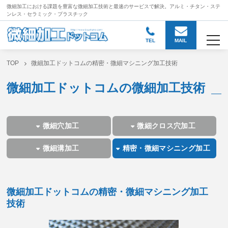
微細加工における課題を豊富な微細加工技術と
最速のサービスで解決。アルミ・チタン・ステ
ンレス・セラミック・プラスチック
togg
TEL
MAIL
TOP
微細加工ドットコムの精密・微細マシニング加工技術
微細加工ドットコムの微細加工技術
微細穴加工
微細クロス穴加工
微細溝加工
精密・微細マシニング加工
微細加工ドットコムの精密・微細マシニング加工
技術