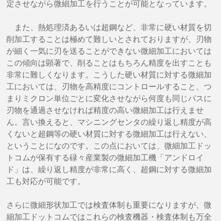
定させながら微細加工を行うことが可能となっています。
また、熱処理済あるいは超鋼など、非常に硬い材質を切
削加工することは極めて難しいとされておりますが、刃物
が細く一気に刃を送ることができない微細加工においては
この傾向は顕著で、削ることはもちろん精度を出すことも
非常に難しくなります。こうした硬い材質に対する微細加
工においては、刃物を高精度にコントロールすること、つ
まりミクロン単位ごとに変化させながら何度も同じパスに
刃物を通過させなければ精度の高い微細加工は行えませ
ん。言い換えると、マシニングセンタの繰り返し精度が高
くないと超鋼等の硬い材質に対する微細加工は行えない、
ということになのです。この点においては、微細加工ドッ
トコムが保有する碌々産業製の微細加工機「アンドロイ
ド」は、繰り返し精度が非常に高く、超鋼に対する微細加
工も対応が可能です。
さらに微細形状加工では検査体制も重要になりますが、微
細加工ドットコムではこれらの検査機器・検査体制も万全