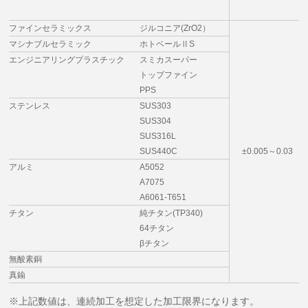
ファインセラミックス
ジルコニア(ZrO2）
マシナブルセラミック
ホトベールⅡS
エンジニアリングプラスチック
スミカスーパー
トップファイン
PPS
ステンレス
SUS303
SUS304
SUS316L
SUS440C
±0.005～0.03
アルミ
A5052
A7075
A6061-T651
チタン
純チタン(TP340)
64チタン
βチタン
無酸素銅
真鍮
※上記数値は、連続加工を想定した加工限界になります。