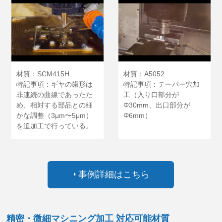
材質：SCM415H
材質：A5052
特記事項：ギヤの歯形は
特記事項：テーパー穴加
非連続の曲線であったた
工（入り口部分が
め、相対する部品との細
Φ30mm、出口部分が
かな調整（3μm〜5μm）
Φ6mm）
を追加工で行っている。
事例詳細はこちら
精密・微細マシニング加工 対応可能材質