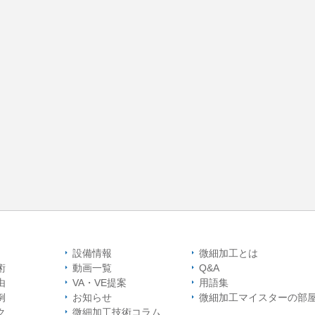
設備情報
微細加工とは
術
動画一覧
Q&A
由
VA・VE提案
用語集
例
お知らせ
微細加工マイスター
の部
ク
微細加工技術コラム