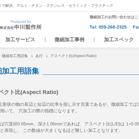
スで解決。アルミ・チタン・ステンレス・セラミック・プラスチック
微細加工のお問い合わせはこ
Tel:
059-268-2325
Fa
加工サービス
微細加工事例
加工スペック
微細加工用語集
あ行
アスペクト比(Aspect Ratio)
細加工用語集
クト比(Aspect Ratio)
元形状の物の長辺と短辺の比率を指し示す言葉であるが、微細加工では穴の直径(
用いて、 穴加工の際の指標になります。
ば穴直径0.05mm、深さ1.00mmであれば、アスペクト比(L/D)は 1÷0
と表現し、 この数値が大きくなるほど難しい加工となります。