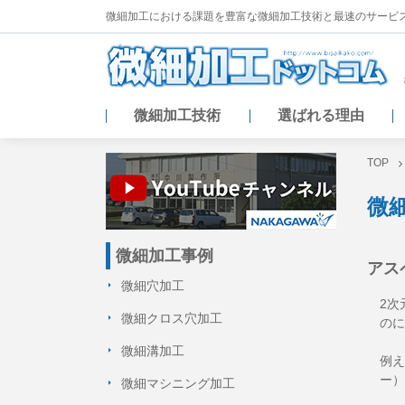
微細加工における課題を豊富な微細加工技術と
最速のサービ
微細加工技術
選ばれる理由
TOP
微
微細加工事例
アスペ
微細穴加工
2次
微細クロス穴加工
のに
微細溝加工
例え
ー）
微細マシニング加工