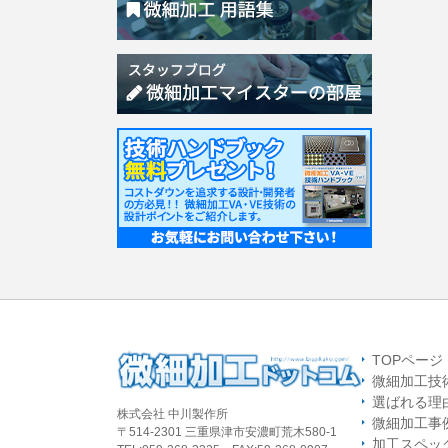
TOPページ
微細加工技
選ばれる理
株式会社 中川製作所
微細加工事
〒514-2301 三重県津市安濃町荒木580-1
加工スペッ