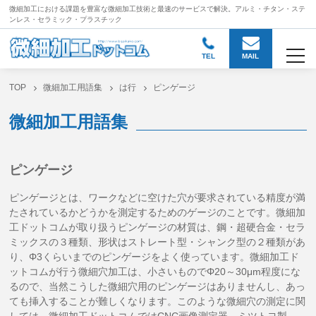
微細加工における課題を豊富な微細加工技術と
最速のサービスで解決。アルミ・チタン・ステ
ンレス・セラミック・プラスチック
togg
TEL
MAIL
TOP
微細加工用語集
は行
ピンゲージ
微細加工用語集
ピンゲージ
ピンゲージとは、ワークなどに空けた穴が要求されている精度が満
たされているかどうかを測定するためのゲージのことです。微細加
工ドットコムが取り扱うピンゲージの材質は、鋼・超硬合金・セラ
ミックスの３種類、形状はストレート型・シャンク型の２種類があ
り、Φ3くらいまでのピンゲージをよく使っています。微細加工ド
ットコムが行う微細穴加工は、小さいものでΦ20～30μm程度にな
るので、当然こうした微細穴用のピンゲージはありませんし、あっ
ても挿入することが難しくなります。このような微細穴の測定に関