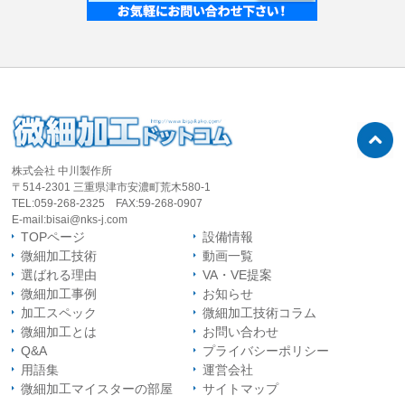
株式会社 中川製作所
〒514-2301 三重県津市安濃町荒木580-1
TEL:059-268-2325
FAX:59-268-0907
E-mail:bisai@nks-j.com
TOPページ
設備情報
微細加工技術
動画一覧
選ばれる理由
VA・VE提案
微細加工事例
お知らせ
加工スペック
微細加工技術コラム
微細加工とは
お問い合わせ
Q&A
プライバシーポリシー
用語集
運営会社
微細加工マイスター
の部屋
サイトマップ