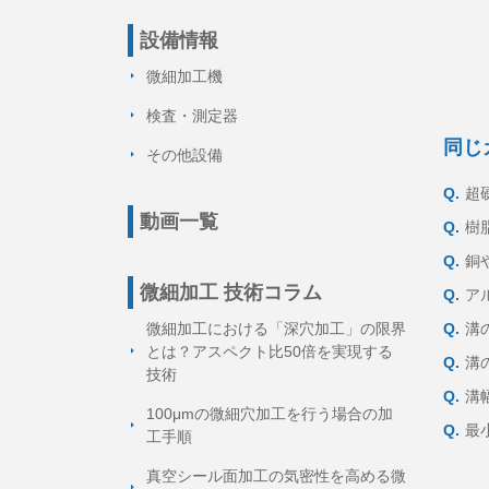
設備情報
微細加工機
検査・測定器
同じ
その他設備
Q.
超
動画一覧
Q.
樹
Q.
銅
微細加工 技術コラム
Q.
ア
微細加工における「深穴加工」の限界
Q.
溝
とは？アスペクト比50倍を実現する
Q.
溝
技術
Q.
溝
100μmの微細穴加工を行う場合の加
Q.
最
工手順
真空シール面加工の気密性を高める微