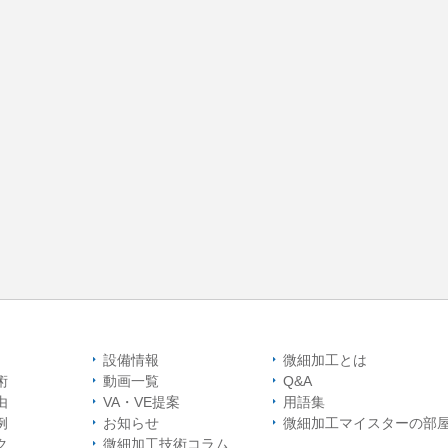
設備情報
微細加工とは
術
動画一覧
Q&A
由
VA・VE提案
用語集
例
お知らせ
微細加工マイスター
の部
ク
微細加工技術コラム