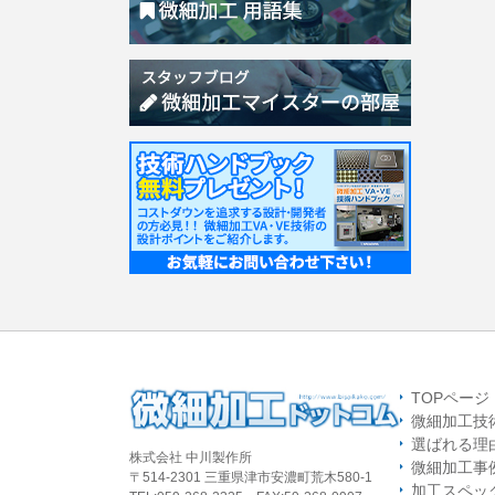
TOPページ
微細加工技
選ばれる理
株式会社 中川製作所
微細加工事
〒514-2301 三重県津市安濃町荒木580-1
加工スペッ