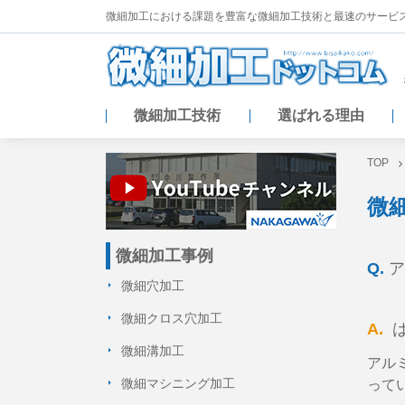
微細加工における課題を豊富な微細加工技術と
最速のサービ
微細加工技術
選ばれる理由
TOP
微
微細加工事例
Q.
ア
微細穴加工
微細クロス穴加工
A.
は
微細溝加工
アルミ
微細マシニング加工
って