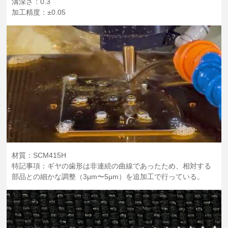
溝深さ：0.3
加工精度：±0.05
材質：SCM415H
特記事項：ギヤの歯形は非連続の曲線であったため、相対する
部品との細かな調整（3μm〜5μm）を追加工で行っている。