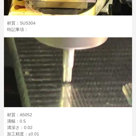
材質：SUS304
特記事項：
材質：A5052
溝幅：0.5
溝深さ：0.02
加工精度：±0.01