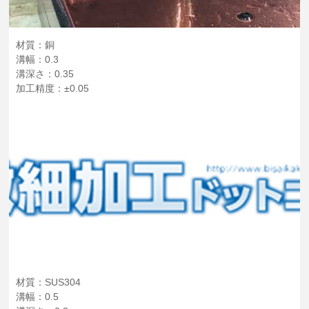
材質：銅
溝幅：0.3
溝深さ：0.35
加工精度：±0.05
材質：SUS304
溝幅：0.5