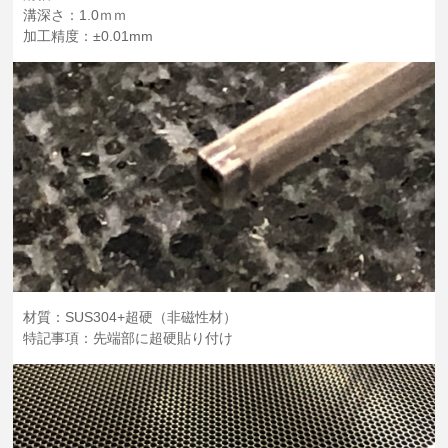
溝深さ：1.0ｍｍ
加工精度：±0.01mm
材質：SUS304+超硬（非磁性材）
特記事項：先端部に超硬貼り付け