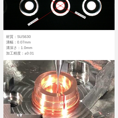
材質：SUS630
溝幅：0.07mm
溝深さ：1.0mm
加工精度：±0.01