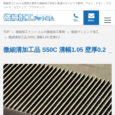
微細加工における課題を豊富な微細加工技術と
最速のサービスで解決。アルミ・チタン・ステ
ンレス・セラミック・プラスチック
togg
TEL
MAIL
TOP
微細加工ドットコムの微細加工事例
微細マシニング加工
微細溝加工品 S50C 溝幅1.05 壁厚0.2
微細溝加工品 S50C 溝幅1.05 壁厚0.2