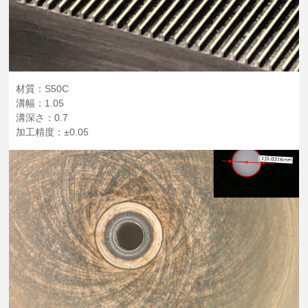
材質：S50C
溝幅：1.05
溝深さ：0.7
加工精度：±0.05