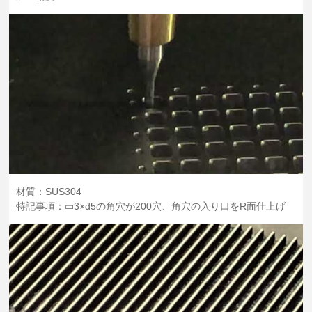
材質：SUS304
特記事項：▭3×d5の角穴が200穴、角穴の入り口をR面仕上げ