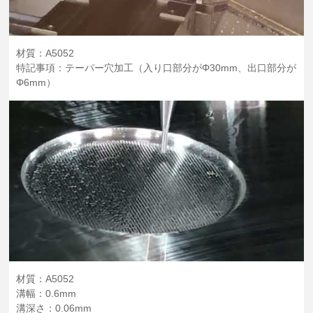
材質：A5052
特記事項：テーパー穴加工（入り口部分がΦ30mm、出口部分が
Φ6mm）
材質：A5052
溝幅：0.6mm
溝深さ：0.06mm