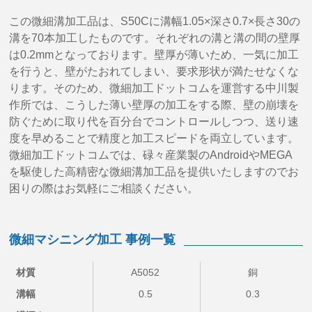
この微細溝加工品は、S50Cに溝幅1.05×深さ0.7×長さ30の
溝を70本加工したものです。それぞれの溝と溝の間の壁厚
は0.2mmとなっております。壁厚が薄いため、一気に加工
を行うと、壁がたおれてしまい、要求形状が満たせなくな
ります。そのため、微細加工ドットコムを運営する中川製
作所では、こうした薄い壁厚の加工をする際、壁の崩壊を
防ぐために取り代を百分台でコントロールしつつ、送り速
度を早めることで精度と加工スピードを両立しています。
微細加工ドットコムでは、碌々産業製のAndroidやMEGA
を駆使した高精密な微細溝加工品を提供いたしますのでお
困りの際はお気軽にご相談ください。
微細マシニング加工 事例一覧
材質
A5052
銅
溝幅
0.5
0.3