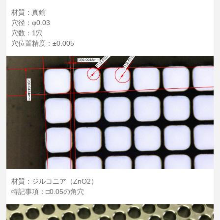
材質：真鍮
穴径：φ0.03
穴数：1穴
穴位置精度：±0.005
材質：ジルコニア（ZnO2）
特記事項：□0.05の角穴