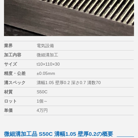
業界
電気設備
加工内容
微細溝加工
サイズ
t10×110×30
精度・公差
±0.05mm
溝スペック
溝幅1.05 壁厚0.2 深さ0.7 溝数70
材質
S50C
ロット
1個～
単価
4万円
微細溝加工品 S50C 溝幅1.05 壁厚0.2の概要