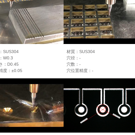
SUS304
材質：SUS304
W0.3
穴径：-
：D0.45
穴数：-
度：±0.05
穴位置精度：-