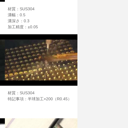
材質：SUS304
溝幅：0.5
溝深さ：0.3
加工精度：±0.05
材質：SUS304
特記事項：半球加工×200（R0.45）