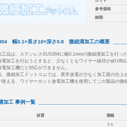
ロット
参考価格
納期
304 幅0.1×長さ10×深さ0.8 微細溝加工の概要
加工品は、ステンレスSUS304に幅0.1mmの微細溝加工を行っ
放電加工を行おうとすると、少なくともワイヤー線径がφ0.08
放電加工機だと対応ができません。
点、微細加工ドットコムでは、異常放電が少なく加工面の仕上がり
が使える、ワイヤーカット放電加工機を使用してこの製品の微
溝加工 事例一覧
材質
溝幅
0.5