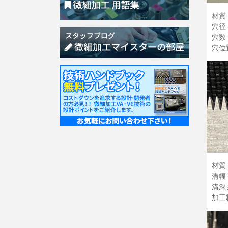
材質：
穴径：
穴数
穴位
材質：
溝幅
溝深
加工