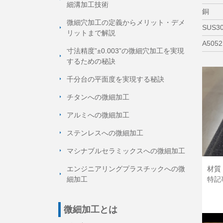
細溝加工技術
銅
微細穴加工の定義からメリット・デメ
SUS3
リットまで解説
A5052
寸法精度”±0.003”の微細穴加工を実現
するための秘訣
千分台の平面度を実現する秘訣
チタンへの微細加工
アルミへの微細加工
ステンレスへの微細加工
マシナブルセラミックスへの微細加工
材質：
エンジニアリングプラスチックへの微
特記
細加工
微細加工とは