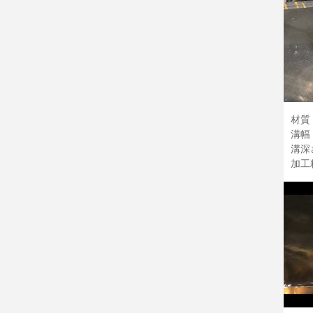
材質：
溝幅：
溝深さ
加工精