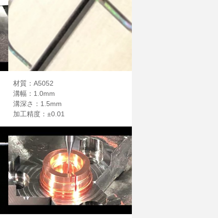
材質：A5052
溝幅：1.0mm
溝深さ：1.5mm
加工精度：±0.01