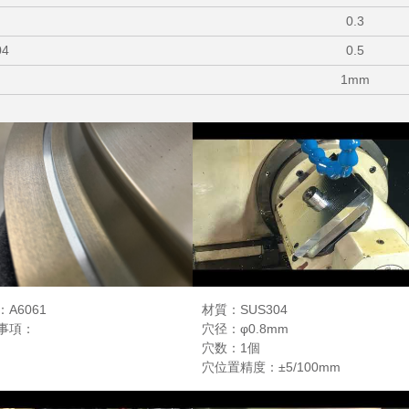
0.3
04
0.5
1mm
A6061
材質：SUS304
事項：
穴径：φ0.8mm
穴数：1個
穴位置精度：±5/100mm