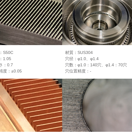
：S50C
材質：SUS304
1.05
穴径：φ1.0、φ1.4
さ：0.7
穴数：φ1.0：140穴、φ1.4：70穴
度：±0.05
穴位置精度：-