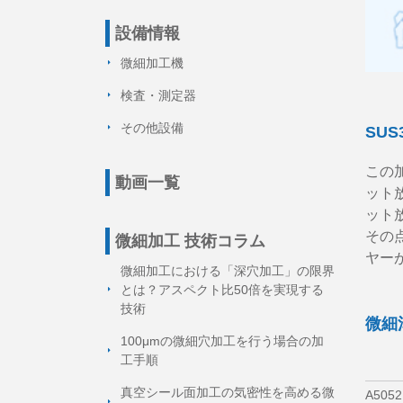
設備情報
微細加工機
検査・測定器
その他設備
SUS
この
動画一覧
ット
ット
その
微細加工 技術コラム
ヤー
微細加工における「深穴加工」の限界
とは？アスペクト比50倍を実現する
技術
微細
100μmの微細穴加工を行う場合の加
工手順
真空シール面加工の気密性を高める微
A5052