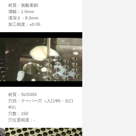
材質：無酸素銅
溝幅：1.0mm
溝深さ：8.0mm
加工精度：±0.05
材質：SUS304
穴径：テーパー穴（入口Φ5・出口
Φ3）
穴数：150
穴位置精度：-