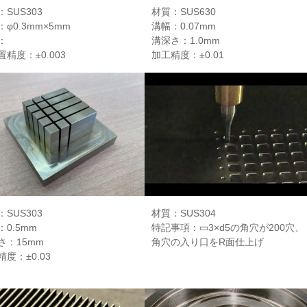
SUS303
材質：SUS630
φ0.3mm×5mm
溝幅：0.07mm
：
溝深さ：1.0mm
精度：±0.003
加工精度：±0.01
SUS303
材質：SUS304
0.5mm
特記事項：▭3×d5の角穴が200穴、
さ：15mm
角穴の入り口をR面仕上げ
度：±0.03