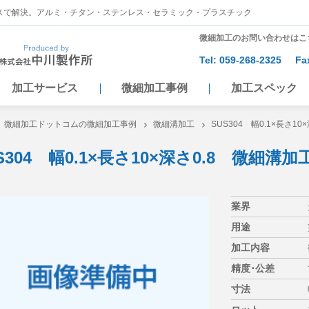
スで解決。アルミ・チタン・ステンレス・セラミック・プラスチック
微細加工のお問い合わせはこ
Tel:
059-268-2325
Fa
加工サービス
微細加工事例
加工スペック
微細加工ドットコムの微細加工事例
微細溝加工
SUS304 幅0.1×長さ1
S304 幅0.1×長さ10×深さ0.8 微細溝加
業界
用途
加工内容
精度･公差
寸法