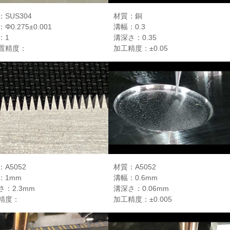
SUS304
材質：銅
Φ0.275±0.001
溝幅：0.3
：1
溝深さ：0.35
置精度：
加工精度：±0.05
A5052
材質：A5052
：1mm
溝幅：0.6mm
さ：2.3mm
溝深さ：0.06mm
精度：
加工精度：±0.005