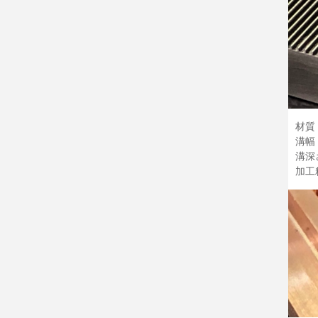
材質
溝幅：
溝深
加工精