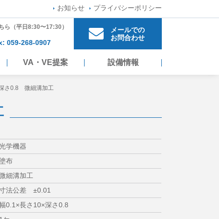
お知らせ
プライバシーポリシー
ちら
（平日8:30〜17:30）
メールでの
お問合わせ
x: 059-268-0907
VA・VE提案
設備情報
0×深さ0.8 微細溝加工
工
光学機器
塗布
微細溝加工
寸法公差 ±0.01
幅0.1×長さ10×深さ0.8