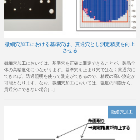
微細穴加工における基準穴は、貫通穴とし測定精度を向上
させる
微細穴加工においては、基準穴を正確に測定できることが、製品全
体の高精度化につながります。基準穴を止まり穴ではなく貫通穴に
できれば、透過照明を使って測定ができるので、精度の高い測定が
可能となります。なお、微細穴加工においては、強度の問題から、
貫通穴にできない場合[…]
微細穴加工